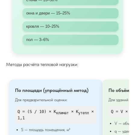
окна и двери — 15–25%
кровля — 10–25%
пол — 3–6%
Методы расчёта тепловой нагрузки:
По площади (упрощённый метод)
По объёму 
Для предварительной оценки:
Для зданий с 
Q = (S / 10) × K
× K
×
Q = V × q
климат
утепл
1,1
V — объём,
S — площадь помещения, м²
q — удельн