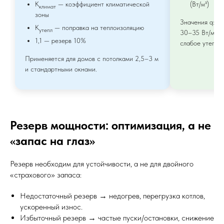
K
— коэффициент климатической
(Вт/м³)
климат
зоны
Значения q: х
K
— поправка на теплоизоляцию
утепл
30–35 Вт/м³, 
1,1 — резерв 10%
слабое утепле
Применяется для домов с потолками 2,5–3 м
и стандартными окнами.
Резерв мощности: оптимизация, а не
«запас на глаз»
Резерв необходим для устойчивости, а не для двойного
«страхового» запаса:
Недостаточный резерв → недогрев, перегрузка котлов,
ускоренный износ.
Избыточный резерв → частые пуски/остановки, снижение