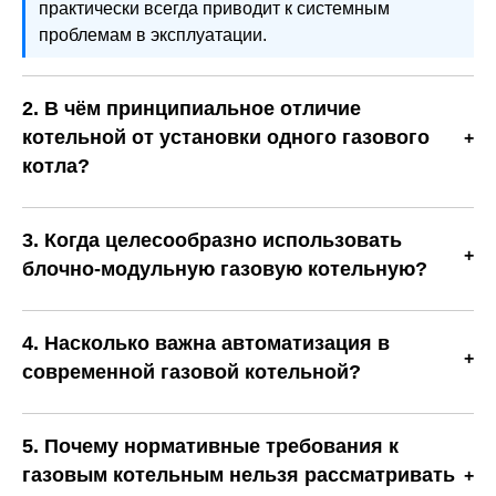
практически всегда приводит к системным
проблемам в эксплуатации.
2. В чём принципиальное отличие
котельной от установки одного газового
котла?
Одиночный котёл — это источник тепла, тогда как
котельная представляет собой комплекс
3. Когда целесообразно использовать
взаимосвязанных инженерных систем:
блочно-модульную газовую котельную?
теплогенерации, автоматики, безопасности,
Блочно-модульные решения оптимальны при
водоподготовки, дымоудаления и распределения
сжатых сроках строительства, удалённости объекта
теплоносителя. Котельная работает как единый
4. Насколько важна автоматизация в
или необходимости быстрого ввода
организм, где отказ одного элемента влияет на всю
современной газовой котельной?
теплоснабжения. Они изготавливаются в заводских
систему.
Автоматизация является критически важной. Она
условиях, имеют прогнозируемое качество сборки и
обеспечивает точное регулирование режимов
минимизируют объем строительных работ на
5. Почему нормативные требования к
работы, снижение расхода топлива, защиту от
площадке.
газовым котельным нельзя рассматривать
аварийных ситуаций и возможность дистанционного