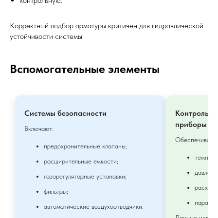
контрольную.
Корректный подбор арматуры критичен для гидравлической
устойчивости системы.
Вспомогательные элементы
Системы безопасности
Контрольно
приборы
Включают:
Обеспечивают
предохранительные клапаны;
темпера
расширительные емкости;
давлени
газорегуляторные установки;
расхода
фильтры;
парамет
автоматические воздухоотводчики.
Данные исполь