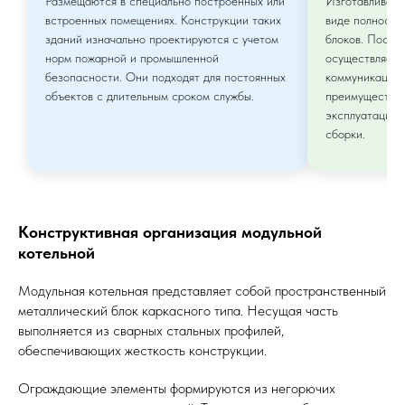
Размещаются в специально построенных или
Изготавливают
встроенных помещениях. Конструкции таких
виде полность
зданий изначально проектируются с учетом
блоков. После
норм пожарной и промышленной
осуществляетс
безопасности. Они подходят для постоянных
коммуникациям
объектов с длительным сроком службы.
преимущество 
эксплуатацию 
сборки.
Конструктивная организация модульной
котельной
Модульная котельная представляет собой пространственный
металлический блок каркасного типа. Несущая часть
выполняется из сварных стальных профилей,
обеспечивающих жесткость конструкции.
Ограждающие элементы формируются из негорючих