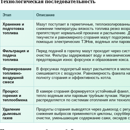
Технологическая последовательность
Этап
Описание
Хранение и
Мазут поступает в герметичные, теплоизолированны
подготовка
снижении температуры вязкость топлива резко возра
топлива
препятствует нормальной прокачке и распылению. 
текучести и равномерного сгорания мазут подогрева
помощью электрических ТЭНов, водяных или паров
Фильтрация и
Перед подачей в горелку мазут проходит через сист
подача
очистки. Фильтры задерживают воду и механически
топлива
предотвращая износ форсунок и образование кокса.
Формирование
В форсунках подогретый мазут распыляется в мелк
топливно-
смешивается с воздухом. Равномерность факела н
воздушной
полноту сгорания и эффективность котла.
смеси
Процесс
В камере сгорания формируется устойчивый факел,
горения и
тепло водяным или паровым трубным пучкам. Нагре
теплообмена
распределяется по системам отопления или технол
Удаление
Продукты сгорания выводятся через дымоход с рег
дымовых
снижения выбросов применяются циклоны, скруббер
газов
очистки, уменьшающие содержание сажи, оксидов с