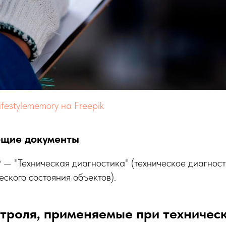
festylememory на Freepik
ющие документы
9
— "Техническая диагностика" (техническое диагнос
еского состояния объектов).
троля, применяемые при техничес