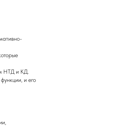
рмативно-
которые
м НТД и КД.
функции, и его
ии,