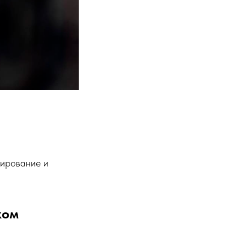
тирование и
ком