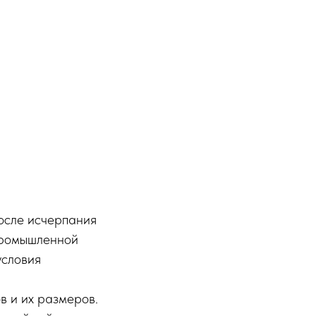
осле исчерпания
промышленной
условия
в и их размеров.