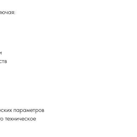
лючая:
и
ств
еских параметров
го техническое