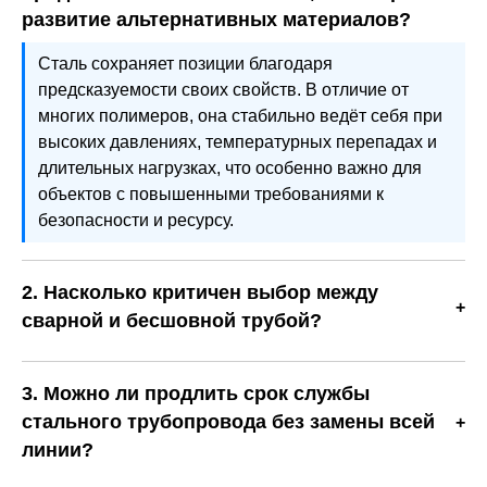
развитие альтернативных материалов?
Сталь сохраняет позиции благодаря
предсказуемости своих свойств. В отличие от
многих полимеров, она стабильно ведёт себя при
высоких давлениях, температурных перепадах и
длительных нагрузках, что особенно важно для
объектов с повышенными требованиями к
безопасности и ресурсу.
2. Насколько критичен выбор между
сварной и бесшовной трубой?
Выбор принципиален и определяется условиями
эксплуатации. Бесшовные трубы предпочтительны
3. Можно ли продлить срок службы
для систем высокого давления и температур, тогда
стального трубопровода без замены всей
как сварные широко применяются в инженерных
линии?
сетях и металлоконструкциях, где важны
Да, при правильной эксплуатации и своевременной
экономичность и широкий сортамент.