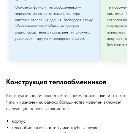
Основная функция теплообменника —
Теплообменник
передача тепла от котлового контура
системах ГВС.
системе отопления здания. Благодаря этому
котловая вода
обеспечивается стабильный прогрев
водопроводной
радиаторов, тёплых полов, вентиляционных
поверхности. В
установок и других инженерных систем.
получает горя
без контакта 
Конструкция теплообменников
Конструктивное исполнение теплообменника зависит от его
типа и назначения, однако большинство моделей включает
следующие основные элементы:
корпус;
теплообменные пластины или трубные пучки;