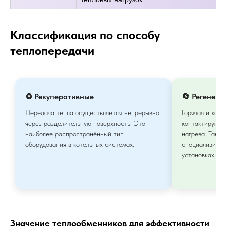
Классификация по способу
теплопередачи
♻️ Рекуперативные
🔄 Регенер
Передача тепла осуществляется непрерывно
Горячая и хол
через разделительную поверхность. Это
контактируют 
наиболее распространённый тип
нагрева. Тако
оборудования в котельных системах.
специализиро
установках.
Значение теплообменников для эффективности