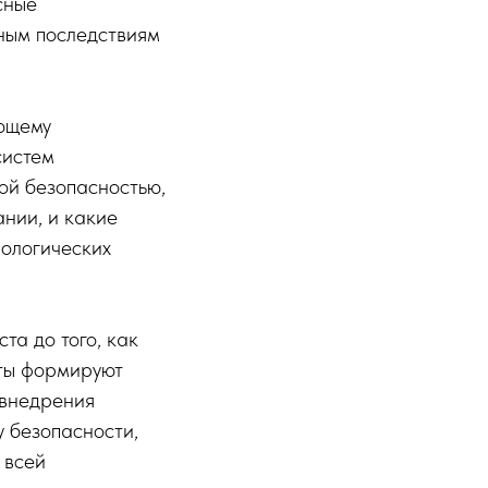
сные
зным последствиям
ующему
систем
ой безопасностью,
нии, и какие
нологических
та до того, как
сты формируют
 внедрения
у безопасности,
 всей