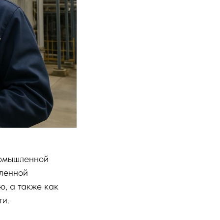
ромышленной
шленной
ю, а также как
ти.