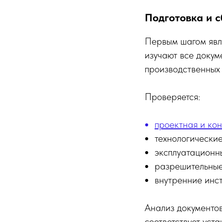
Подготовка и 
Первым шагом явля
изучают все докум
производственных
Проверяется:
проектная и ко
технологически
эксплуатационн
разрешительные
внутренние инс
Анализ документов
соответствует уст