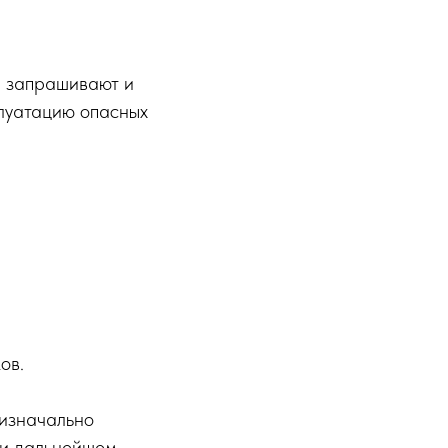
ы запрашивают и
плуатацию опасных
ов.
 изначально
ри дальнейшем