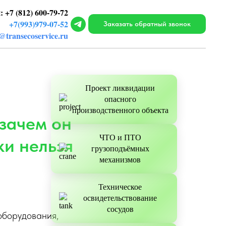
 +7 (812) 600-79-72
+7(993)979-07-52
Заказать обратный звонок
@transecoservice.ru
Проект ликвидации
опасного
производственного объекта
зачем он
ЧТО и ПТО
ки нельзя
грузоподъёмных
механизмов
Техническое
освидетельствование
сосудов
оборудования,